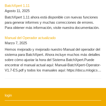
aquí: https://docu.mlogics-automation.com/batchxpert-
BatchXpert 1.11
2/engineering-2/
Agosto 11, 2025
BatchXpert 1.11 ahora está disponible con nuevas funciones
para generar informes y muchas correcciones de errores.
Para obtener más información, visite nuestra documentación.
Manual del Operador actualizado
Marzo 7, 2025
Hemos mejorado y mejorado nuestro Manual del operador del
sistema para BatchXpert. Ahora incluye muchos más detalles
sobre cómo ajustar la hora del Sistema BatchXpert.Puede
encontrar el manual actual aquí: Manual-BatchXpert-Operator-
V1.7-ES.pdf y todos los manuales aquí: https://docu.mlogics-
automation.com/es/batchxpert-2-3/operador-manual/
login