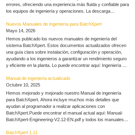
errores, ofreciendo una experiencia más fluida y confiable para
los equipos de ingeniería y operaciones. La descarga
encuentra aqui: VisXpert 10.3 – MLogics Documentation
Nuevos Manuales de Ingeniería para BatchXpert
Mayo 14, 2026
Hemos publicado los nuevos manuales de ingeniería del
sistema BatchXpert. Estos documentos actualizados ofrecen
una guía clara sobre instalación, configuración y operación,
ayudando a los ingenieros a garantizar un rendimiento seguro
y eficiente en la planta. Lo puede encontrar aquí: Ingeniería –
MLogics Documentation
Manual de ingeniería actualizado
Octubre 10, 2025
Hemos mejorado y mejorado nuestro Manual de ingeniería
para BatchXpert. Ahora incluye muchos más detalles que
ayudan al programador a realizar aplicaciones con
BatchXpert.Puede encontrar el manual actual aquí: Manual-
BatchXpert-Engineering-V2.12-EN.pdf y todos los manuales
aquí: https://docu.mlogics-automation.com/batchxpert-
BatchXpert 1.11
2/engineering-2/