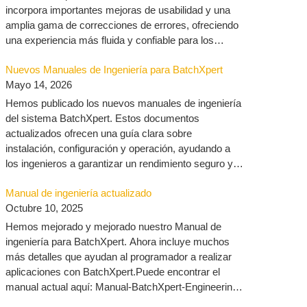
incorpora importantes mejoras de usabilidad y una
amplia gama de correcciones de errores, ofreciendo
una experiencia más fluida y confiable para los
equipos de ingeniería y operaciones. La descarga
Nuevos Manuales de Ingeniería para BatchXpert
encuentra aqui: VisXpert 10.3 – MLogics
Mayo 14, 2026
Documentation
Hemos publicado los nuevos manuales de ingeniería
del sistema BatchXpert. Estos documentos
actualizados ofrecen una guía clara sobre
instalación, configuración y operación, ayudando a
los ingenieros a garantizar un rendimiento seguro y
eficiente en la planta. Lo puede encontrar aquí:
Manual de ingeniería actualizado
Ingeniería – MLogics Documentation
Octubre 10, 2025
Hemos mejorado y mejorado nuestro Manual de
ingeniería para BatchXpert. Ahora incluye muchos
más detalles que ayudan al programador a realizar
aplicaciones con BatchXpert.Puede encontrar el
manual actual aquí: Manual-BatchXpert-Engineering-
V2.12-EN.pdf y todos los manuales aquí: