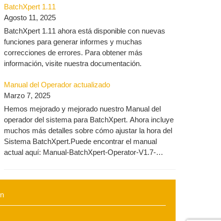
BatchXpert 1.11
https://docu.mlogics-automation.com/batchxpert-
Agosto 11, 2025
2/engineering-2/
BatchXpert 1.11 ahora está disponible con nuevas
funciones para generar informes y muchas
correcciones de errores. Para obtener más
información, visite nuestra documentación.
Manual del Operador actualizado
Marzo 7, 2025
Hemos mejorado y mejorado nuestro Manual del
operador del sistema para BatchXpert. Ahora incluye
muchos más detalles sobre cómo ajustar la hora del
Sistema BatchXpert.Puede encontrar el manual
actual aquí: Manual-BatchXpert-Operator-V1.7-
ES.pdf y todos los manuales
aquí: https://docu.mlogics-
automation.com/es/batchxpert-2-3/operador-manual/
in