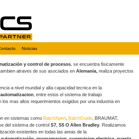
Contacto
Noticias
atización y control de
procesos
, se encuentra fisicamente
tambien atraves de sus asociados en
Alemania,
realiza proyectos
cia a nivel mundial y alta capacidad tecnica en la
 automatizacion
, entre estos el sistema de trabajo
n los mas altos requerimientos exigidos por una industria en
ion en sistemas como
BatchXpert
,
BatchGuide
,
BRAUMAT,
 del sistema de control
S7, S5 O Allen Bradley
. Realizamos
zación existentes en todas las areas de la
 automatización
,
programacion, supervision electrica
,
puesta