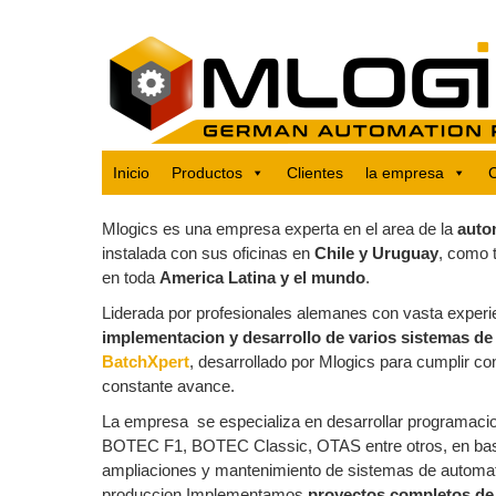
Skip
to
content
Inicio
Productos
Clientes
la empresa
Mlogics es una empresa experta en el area de la
autom
instalada con sus oficinas en
Chile y Uruguay
, como 
en toda
America Latina y el mundo
.
Liderada por profesionales alemanes con vasta experien
implementacion y desarrollo de varios sistemas de
BatchXpert
, desarrollado por Mlogics para cumplir co
constante avance.
La empresa se especializa en desarrollar programac
BOTEC F1, BOTEC Classic, OTAS entre otros, en base
ampliaciones y mantenimiento de sistemas de automati
produccion.Implementamos
proyectos completos de